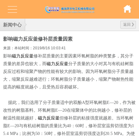
新闻中心
返回
影响磁力反应釜修补层质量因素
来源：本站
时间：2019/8/16 10:03:41
影响
磁力反应釜
修补层质量的主要因素环氧树脂的种类繁多，其分子
质量的差异也较大，而
磁力反应釜
分子质量的大小对其与有机硅树脂
反应过程和缩聚产物的性能有较大的影响。因为环氧树脂分子质量越
大，缩聚反应越难进行；环氧树脂分子质量越小，缩聚产物耐热性能
提高的幅度就越小，且受热后容易破坏。
据此，我们选用了分子质量适中的双酚A型环氧树脂E—20，作为被
改性的树脂基料。环氧树脂E—20在缩聚体中的比例越小，修补层的
耐温性能就越好，
磁力反应釜
但修补层的粘接强度就越差。当环氧树
脂E—20与有机硅树脂的质量比为40：60时，修补层室温剪切强度为1
5.4 MPa；比例为50：50时，修补层室温剪切强度达到20.5 MPa。为使