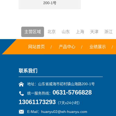
200-1号
主营区域
北京
山东
上海
天津
浙江
网站首页
产品中心
业绩展示
焚烧炉
铣边机
干冰
露点仪
三恒系统
联系我们
地址：山东省威海市初村镇山海路200-1号
0631-5766828
统一服务热线：
13061173293
（7天x24小时）
E-Mail：huanyu02@wh-huanyu.com