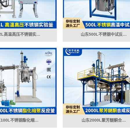
2L高温高压不锈钢实…
山东500L不锈钢中试反…
100L不锈钢酯化缩…
山东2000L聚芳醚酮合…