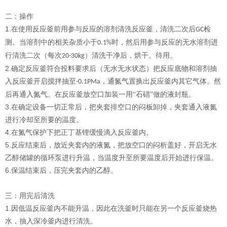
二：操作
1.
在使用反应釜前用参与反应的溶剂清洗反应釜，清洗二次后
检
GC
测。当溶剂中的相关杂质小于
时，然后用参与反应的无水溶剂进
0.1%
行清洗二次（每次
）清洗干净后，烘干。待用。
20-30kg
2.
确定反应釜符合投料要求后（无水无水状态）把反应底物和溶剂抽
入反应釜开启搅拌抽至
，通氮气置换出反应釜内其它气体。然
-0.1PMa
后再通入氮气。在反应釜放空口加装一用“石碏”做的液封瓶。
3.
在确定设备一切正常后，把夹套排空口的闷板卸掉，夹套通入液氮
进行冷却至所要的温度。
4.
在氮气保护下把正丁基锂缓慢滴入反应釜内。
5.
反应结束后，放近夹套内的液氮，把放空口的闷析盖好，开启无水
乙醇储罐的循环泵进行升温，当温度升至所要温度后开始进行保温。
6.
保温结束后，压完夹套内的乙醇。
三：用完后清洗
1.
因低温反应釜内不能升温，因此在洗釜时只能在另一个反应釜烧热
水，抽入深冷釜内进行清洗。