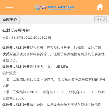
新闻中心
返回
钛材反应釜介绍
来源：本站
时间：2021/2/21 13:29:58
钛压釜，钛材压釜
我公司可生产各类钛换热器、钛储罐、钛制塔器、
钛反应釜
及钛复合材料容器等，广泛用于各类酸性介质及其它腐蚀性
介质场合。
钛压釜，钛材压釜
设计压力：-0.1～35 MPa 。
设计温度：
下限：工业纯钛和钛合金 －269 ℃，复合板还要考虑基层材料的许可
温度。
上限：工业纯钛≤230 ℃， 钛合金≤ 300℃， 钛复合板≤ 350℃，钛衬
里结构≤ 250℃。
钛压釜，钛材压釜
适用介质：钛及钛合金压反应釜耐腐蚀性能优良，