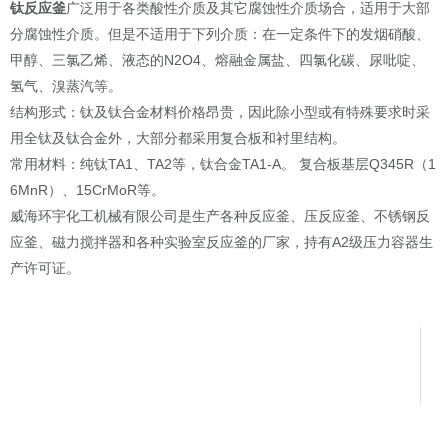
钛反应釜
广泛用于各类酸性介质及其它腐蚀性介质场合，适用于大部
分腐蚀性介质。但是不适用于下列介质：在一定条件下的发烟硝酸、
甲醇、三氯乙烯、液态的N2O4、熔融金属盐、四氯化碳、尿吡啶、
氢气、溴蒸汽等。
结构形式：钛及钛合金材料价格昂贵，因此除小型或有特殊要求时采
用全钛及钛合金外，大部分都采用复合板和衬里结构。
常用材料：纯钛TA1、TA2等，钛合金TA1-A。 复合板基层Q345R（1
6MnR）、15CrMoR等。
威海环宇化工机械有限公司是生产各种反应釜、压反应釜、不锈钢反
应釜、磁力搅拌器和各种实验室反应釜的厂家，持有A2级压力容器生
产许可证。