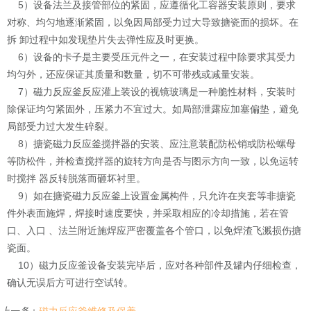
5）设备法兰及接管部位的紧固，应遵循化工容器安装原则，要求
对称、均匀地逐渐紧固，以免因局部受力过大导致搪瓷面的损坏。在
拆 卸过程中如发现垫片失去弹性应及时更换。
6）设备的卡子是主要受压元件之一，在安装过程中除要求其受力
均匀外，还应保证其质量和数量，切不可带残或减量安装。
7）磁力反应釜反应灌上装设的视镜玻璃是一种脆性材料，安装时
除保证均匀紧固外，压紧力不宜过大。如局部泄露应加塞偏垫，避免
局部受力过大发生碎裂。
8）搪瓷磁力反应釜搅拌器的安装、应注意装配防松销或防松螺母
等防松件，并检查搅拌器的旋转方向是否与图示方向一致，以免运转
时搅拌 器反转脱落而砸坏衬里。
9）如在搪瓷磁力反应釜上设置金属构件，只允许在夹套等非搪瓷
件外表面施焊，焊接时速度要快，并采取相应的冷却措施，若在管
口、入口 、法兰附近施焊应严密覆盖各个管口，以免焊渣飞溅损伤搪
瓷面。
10）磁力反应釜设备安装完毕后，应对各种部件及罐内仔细检查，
确认无误后方可进行空试转。