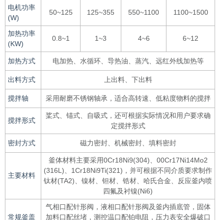
电机功率
50~125
125~355
550~1100
1100~1500
(W)
加热功率
0.8~1
1~3
4~6
6~12
(KW)
加热方式
电加热、水循环、导热油、蒸汽、远红外线加热等
出料方式
上出料、下出料
搅拌轴
采用耐磨不锈钢轴承，适合高转速、低粘度物料的搅拌
桨式、锚式、自吸式，还可根据实际情况和用户要求确
搅拌形式
定搅拌形式
密封方式
磁力密封、机械密封、填料密封
釜体材料主要采用0Cr18Ni9(304)、00Cr17Ni14Mo2
(316L)、1Cr18Ni9Ti(321)，并可根据不同介质要求制作
主要材料
钛材(TA2)、镍材、钽材、锆材、哈氏合金、反应釜内喷
四氟及衬镍(Ni6)
气相口配针形阀，液相口配针形阀及釜内插底管，固体
常规釜盖
加料口配丝堵，测控温口配铂电阻，压力表安全爆破口