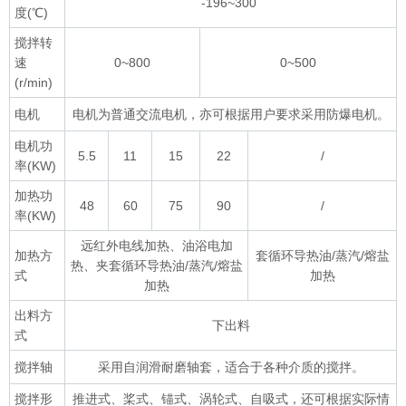
-196~300
度(℃)
搅拌转
速
0~800
0~500
(r/min)
电机
电机为普通交流电机，亦可根据用户要求采用防爆电机。
电机功
5.5
11
15
22
/
率(KW)
加热功
48
60
75
90
/
率(KW)
远红外电线加热、油浴电加
加热方
套循环导热油/蒸汽/熔盐
热、夹套循环导热油/蒸汽/熔盐
式
加热
加热
出料方
下出料
式
搅拌轴
采用自润滑耐磨轴套，适合于各种介质的搅拌。
搅拌形
推进式、桨式、锚式、涡轮式、自吸式，还可根据实际情