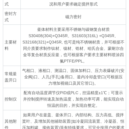
式
况和用户要求确定搅拌形式
密封方
磁力密封
式
釜体材料主要采用不锈钢与碳钢复合材质
S30408(304)+Q345R、S31603(316L) +Q345R、
主要材
S32168(321)+Q345R, 也可是纯不锈钢材质，并可根据不
料
同介质要求制作钛材、镍材、锆材、哈氏合金、蒙耐尔合
金等复合材质反应釜，也可根据客户要求主要材料喷涂四
氟PTFE/PPL。
气相口、液相口、测温口、固体加料口、压力表爆破片(安
常规釜
全阀)口、人孔(手孔)备用口、釜内冷却盘管口(可根据压
盖开口
力增加视镜口及其它管口)。
配有自动温度调节仪PID或PLC，控温精度±1℃；可显示
控制仪
并控制搅拌转速及加热温度，加热功率可调，能实现自动
恒温的目的，并实现自整定。
如果用户在釜盖、釜体开口、内部结构、压力高低、搅拌
其他附
桨叶、及增加其他辅助装置(如冷凝回流装置、冷凝器、恒
件
压加料罐、接收装置)等有特殊要求，可完全按用户的要求