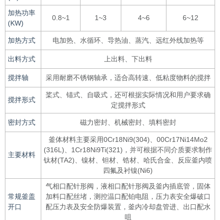
加热功率
0.8~1
1~3
4~6
6~12
(KW)
加热方式
电加热、水循环、导热油、蒸汽、远红外线加热等
出料方式
上出料、下出料
搅拌轴
采用耐磨不锈钢轴承，适合高转速、低粘度物料的搅拌
桨式、锚式、自吸式，还可根据实际情况和用户要求确
搅拌形式
定搅拌形式
密封方式
磁力密封、机械密封、填料密封
釜体材料主要采用0Cr18Ni9(304)、00Cr17Ni14Mo2
(316L)、1Cr18Ni9Ti(321)，并可根据不同介质要求制作
主要材料
钛材(TA2)、镍材、钽材、锆材、哈氏合金、反应釜内喷
四氟及衬镍(Ni6)
气相口配针形阀，液相口配针形阀及釜内插底管，固体
常规釜盖
加料口配丝堵，测控温口配铂电阻，压力表安全爆破口
开口
配压力表及安全防爆装置，釜内冷却盘管进、出口配水
咀