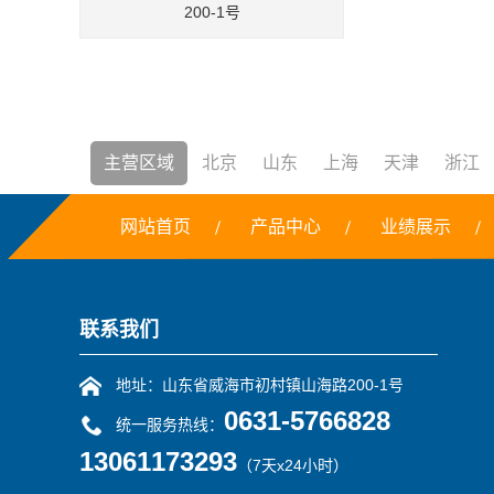
200-1号
主营区域
北京
山东
上海
天津
浙江
网站首页
产品中心
业绩展示
焚烧炉
铣边机
干冰
露点仪
三恒系统
联系我们
地址：山东省威海市初村镇山海路200-1号
0631-5766828
统一服务热线：
13061173293
（7天x24小时）