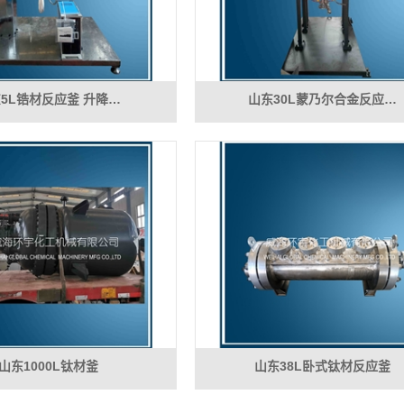
5L锆材反应釜 升降…
山东30L蒙乃尔合金反应…
山东1000L钛材釜
山东38L卧式钛材反应釜