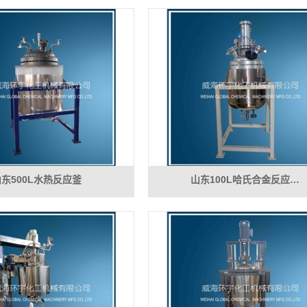
山东500L水热反应釜
山东100L哈氏合金反应…