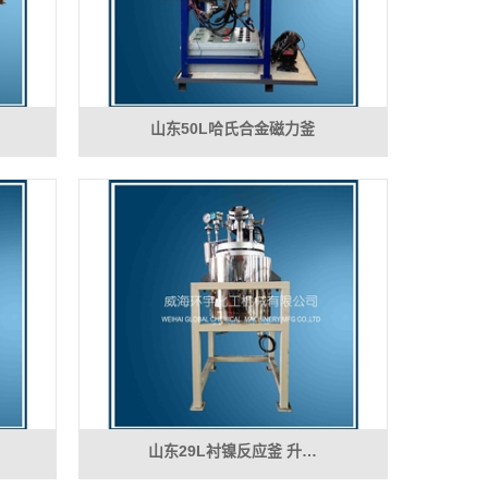
山东50L哈氏合金磁力釜
山东29L衬镍反应釜 升…