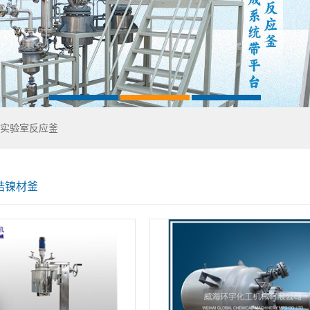
实验室反应釜
锆镍材釜