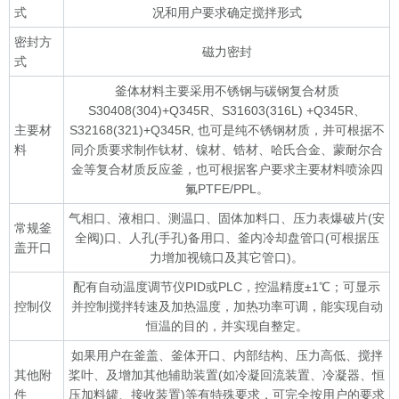
式
况和用户要求确定搅拌形式
密封方
磁力密封
式
釜体材料主要采用不锈钢与碳钢复合材质
S30408(304)+Q345R、S31603(316L) +Q345R、
主要材
S32168(321)+Q345R, 也可是纯不锈钢材质，并可根据不
料
同介质要求制作钛材、镍材、锆材、哈氏合金、蒙耐尔合
金等复合材质反应釜，也可根据客户要求主要材料喷涂四
氟PTFE/PPL。
气相口、液相口、测温口、固体加料口、压力表爆破片(安
常规釜
全阀)口、人孔(手孔)备用口、釜内冷却盘管口(可根据压
盖开口
力增加视镜口及其它管口)。
配有自动温度调节仪PID或PLC，控温精度±1℃；可显示
控制仪
并控制搅拌转速及加热温度，加热功率可调，能实现自动
恒温的目的，并实现自整定。
如果用户在釜盖、釜体开口、内部结构、压力高低、搅拌
其他附
桨叶、及增加其他辅助装置(如冷凝回流装置、冷凝器、恒
件
压加料罐、接收装置)等有特殊要求，可完全按用户的要求