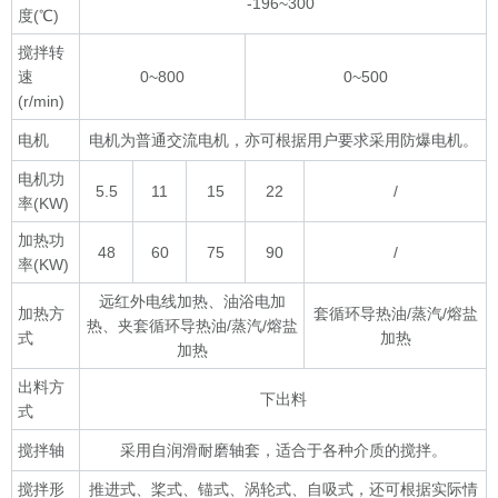
-196~300
度(℃)
搅拌转
速
0~800
0~500
(r/min)
电机
电机为普通交流电机，亦可根据用户要求采用防爆电机。
电机功
5.5
11
15
22
/
率(KW)
加热功
48
60
75
90
/
率(KW)
远红外电线加热、油浴电加
加热方
套循环导热油/蒸汽/熔盐
热、夹套循环导热油/蒸汽/熔盐
式
加热
加热
出料方
下出料
式
搅拌轴
采用自润滑耐磨轴套，适合于各种介质的搅拌。
搅拌形
推进式、桨式、锚式、涡轮式、自吸式，还可根据实际情