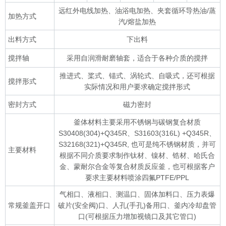
远红外电线加热、油浴电加热、夹套循环导热油/蒸
加热方式
汽/熔盐加热
出料方式
下出料
搅拌轴
采用自润滑耐磨轴套，适合于各种介质的搅拌
推进式、桨式、锚式、涡轮式、自吸式，还可根据
搅拌形式
实际情况和用户要求确定搅拌形式
密封方式
磁力密封
釜体材料主要采用不锈钢与碳钢复合材质
S30408(304)+Q345R、S31603(316L) +Q345R、
S32168(321)+Q345R, 也可是纯不锈钢材质，并可
主要材料
根据不同介质要求制作钛材、镍材、锆材、哈氏合
金、蒙耐尔合金等复合材质反应釜，也可根据客户
要求主要材料喷涂四氟PTFE/PPL
气相口、液相口、测温口、固体加料口、压力表爆
常规釜盖开口
破片(安全阀)口、人孔(手孔)备用口、釜内冷却盘管
口(可根据压力增加视镜口及其它管口)