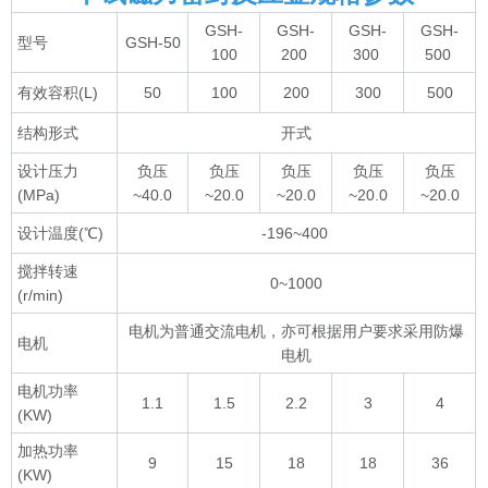
GSH-
GSH-
GSH-
GSH-
型号
GSH-50
100
200
300
500
有效容积(L)
50
100
200
300
500
结构形式
开式
设计压力
负压
负压
负压
负压
负压
(MPa)
~40.0
~20.0
~20.0
~20.0
~20.0
设计温度(℃)
-196~400
搅拌转速
0~1000
(r/min)
电机为普通交流电机，亦可根据用户要求采用防爆
电机
电机
电机功率
1.1
1.5
2.2
3
4
(KW)
加热功率
9
15
18
18
36
(KW)